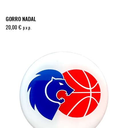
GORRO NADAL
20,00
€
p.v.p.